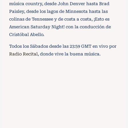
música country, desde John Denver hasta Brad
Paisley, desde los lagos de Minnesota hasta las
colinas de Tennessee y de costa a costa, ¡Esto es
American Saturday Night! con la conducción de
Cristóbal Abello.
Todos los Sábados desde las 23:59 GMT en vivo por
Radio Recital
, donde vive la buena música.
American Saturday Night – 25 de Octubre
26 de octubre de 2025
/
Le presentamos un nuevo capítulo de American
Saturday Night, el programa semanal que le presenta
lo mejor de la música...
Ver podcast