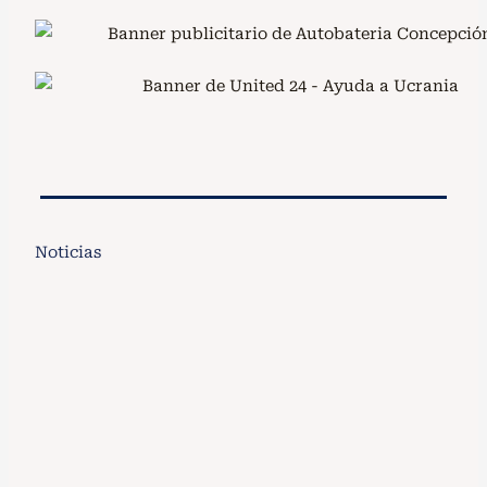
Noticias
Ella Langley y el country hacen historia
en Billboard: 16 semanas en el No. 1 y
monopolio total del Top…
La cantautora Ella Langley continúa reescribiendo