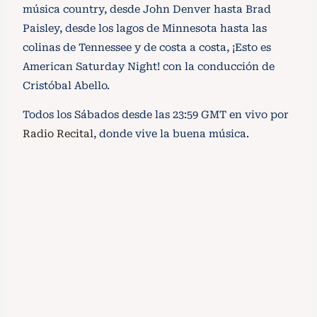
música country, desde John Denver hasta Brad
Paisley, desde los lagos de Minnesota hasta las
colinas de Tennessee y de costa a costa, ¡Esto es
American Saturday Night! con la conducción de
Cristóbal Abello.
Todos los Sábados desde las 23:59 GMT en vivo por
Radio Recital
, donde vive la buena música.
American Saturday Night – 16 de Mayo
18 de mayo de 2026
/
Le presentamos un nuevo capítulo de American
Saturday Night, el programa semanal que le presenta
lo mejor de la música...
Ver podcast