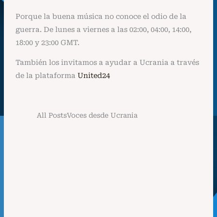
Porque la buena música no conoce el odio de la
guerra.
De lunes a viernes a las 02:00, 04:00, 14:00,
18:00 y 23:00 GMT.
También los invitamos a ayudar a Ucrania a través
de la plataforma
United24
All Posts
Voces desde Ucrania
Voces desde Ucrania | Oi u Luzi
Chernova Kalyna – Eliza
Izmalkova
8 de abril de 2023
/
«Voces de Ucrania» busca concientizar sobre la
situación que se vive en Ucrania, en este