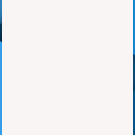
microprograma presentaremos las mejores bandas...
Ver Podcast
Voces desde Ucrania | Damned
November – MZLV
7 de abril de 2023
/
«Voces de Ucrania» busca concientizar sobre la
situación que se vive en Ucrania, en este
microprograma presentaremos las mejores bandas...
Ver Podcast
Voces desde Ucrania | Bayraktar –
Taras Borokov
6 de abril de 2023
/
Voces desde Ucrania busca concientizar sobre la
situación que se vive en Ucrania, en este
microprograma presentaremos las mejores bandas...