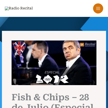
Ir
al
contenido
Fish & Chips – 28
de Julio (Especial