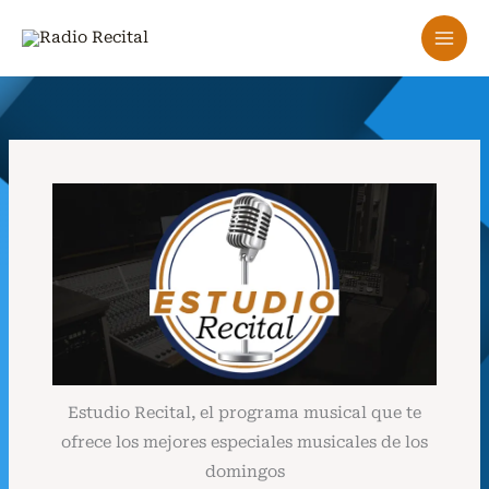
Ir
al
contenido
Estudio Recital, el programa musical que te
ofrece los mejores especiales musicales de los
domingos